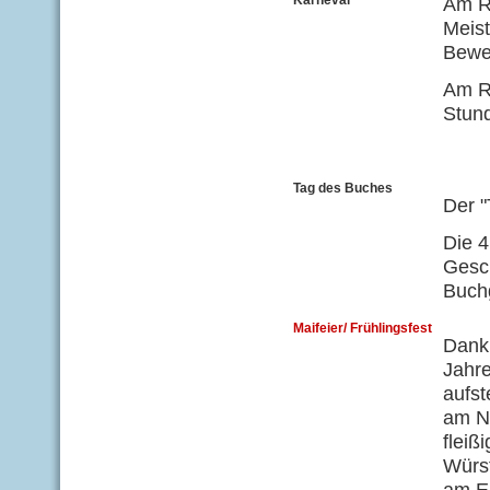
Karneval
Am Ro
Meist
Beweg
Am Ro
Stun
Tag des Buches
Der "
Die 4
Gesch
Buch
Maifeier/ Frühlingsfest
Dank 
Jahr
aufst
am N
fleiß
Würst
am En