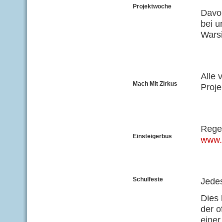
Projektwoche
Davo
bei u
Warsi
Alle 
Mach Mit Zirkus
Proje
Regel
Einsteigerbus
www.
Schulfeste
Jedes
Dies 
der o
einer