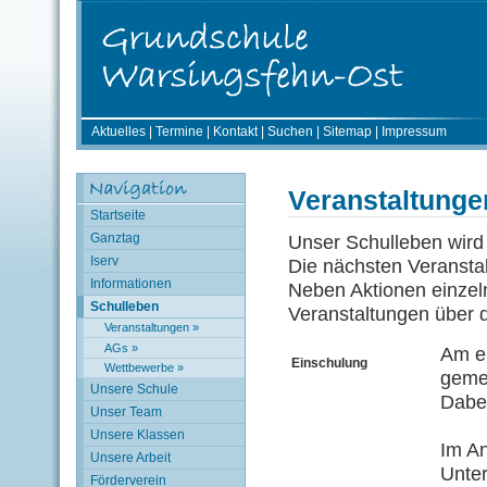
Aktuelles
|
Termine
|
Kontakt
|
Suchen
|
Sitemap
|
Impressum
Veranstaltunge
Startseite
Ganztag
Unser Schulleben wird
Iserv
Die nächsten Veransta
Informationen
Neben Aktionen einzel
Schulleben
Veranstaltungen über 
Veranstaltungen »
AGs »
Am e
Einschulung
Wettbewerbe »
gemei
Unsere Schule
Dabei
Unser Team
Unsere Klassen
Im An
Unsere Arbeit
Unter
Förderverein