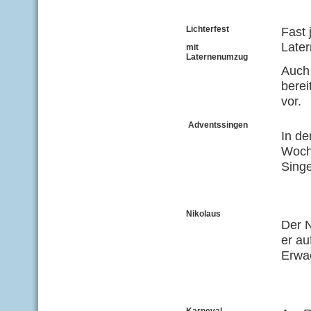
Lichterfest
Fast 
Later
mit
Laternenumzug
Auch 
berei
vor.
Adventssingen
In de
Woch
Sing
Nikolaus
Der 
er au
Erwa