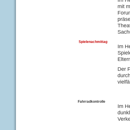
mit m
Foru
präse
Thea
Sachu
Spielenachmittag
Im He
Spiel
Elte
Der F
durch
vielf
Fahrradkontrolle
Im H
dunkl
Verke