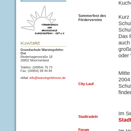
Kuch
Sommerfest des
Kurz 
Fördervereins
Schu
Schul
Das F
auch 
groß
Grundschule Warsingsfehn-
Ost
oder 
Rinderhagenstraße 18
26802 Moormerland
Telefon: (04954) 76 73
Fax: (04954) 99 44 84
Mitte
eMail:
info@warsingsfehnost.de
2004 
City-Lauf
Schul
finde
Im S
Stadtradeln
Stad
Forum
Im He