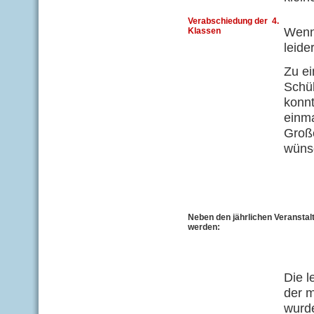
Verabschiedung der 4.
Wenn
Klassen
leide
Zu ei
Schül
konnt
einm
Große
wüns
Neben den jährlichen Veranstalt
werden:
Die l
der m
wurd