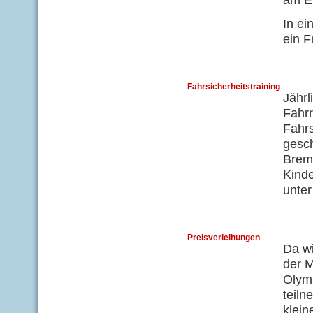
In ei
ein F
Fahrsicherheitstraining
Jährl
Fahrr
Fahrs
gesc
Brems
Kinde
unter
Preisverleihungen
Da w
der M
Olym
teiln
klein