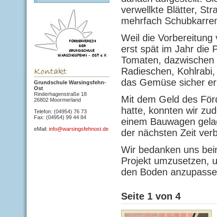
verwellkte Blätter, St
mehrfach Schubkarre
Weil die Vorbereitung
erst spät im Jahr die 
Tomaten, dazwischen
Radieschen, Kohlrabi,
das Gemüse sicher ern
Grundschule Warsingsfehn-
Ost
Rinderhagenstraße 18
Mit dem Geld des Förd
26802 Moormerland
hatte, konnten wir zu
Telefon: (04954) 76 73
Fax: (04954) 99 44 84
einem Bauwagen gelag
eMail:
info@warsingsfehnost.de
der nächsten Zeit ver
Wir bedanken uns beim
Projekt umzusetzen, un
den Boden anzupassen
Seite 1 von 4