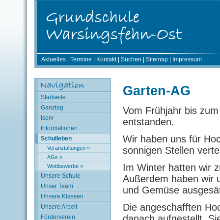
Aktuelles
|
Termine
|
Kontakt
|
Suchen
|
Sitemap
|
Impressum
Garten-AG
Startseite
Ganztag
Vom Frühjahr bis zum 
Iserv
entstanden.
Informationen
Wir haben uns für Hoc
Schulleben
sonnigen Stellen vertei
Veranstaltungen »
AGs »
Im Winter hatten wir 
Wettbewerbe »
Unsere Schule
Außerdem haben wir 
Unser Team
und Gemüse ausgesät
Unsere Klassen
Die angeschafften Hoc
Unsere Arbeit
danach aufgestellt. Si
Förderverein