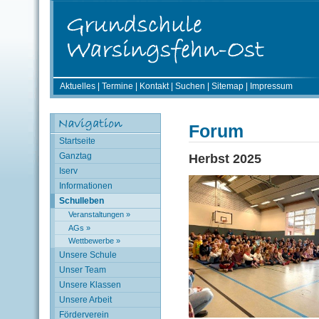
Aktuelles
|
Termine
|
Kontakt
|
Suchen
|
Sitemap
|
Impressum
Forum
Startseite
Ganztag
Herbst 2025
Iserv
Informationen
Schulleben
Veranstaltungen »
AGs »
Wettbewerbe »
Unsere Schule
Unser Team
Unsere Klassen
Unsere Arbeit
Förderverein