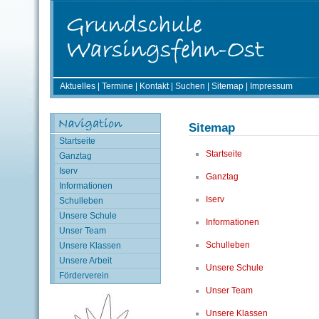
Aktuelles
|
Termine
|
Kontakt
|
Suchen
|
Sitemap
|
Impressum
Sitemap
Startseite
Startseite
Ganztag
Iserv
Ganztag
Informationen
Iserv
Schulleben
Unsere Schule
Informationen
Unser Team
Schulleben
Unsere Klassen
Unsere Arbeit
Unsere Schule
Förderverein
Unser Team
Unsere Klassen