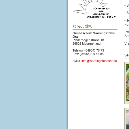
- 
- 
- 
Fu
- 
Grundschule Warsingsfehn-
Sch
Ost
Rinderhagenstraße 18
Vi
26802 Moormerland
Telefon: (04954) 76 73
Fax: (04954) 99 44 84
Se
eMail:
info@warsingsfehnost.de