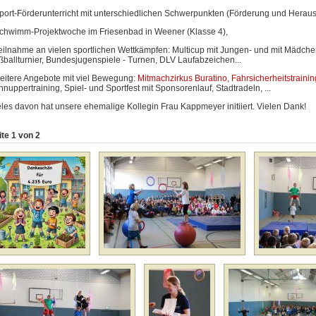
Sport-Förderunterricht mit unterschiedlichen Schwerpunkten (Förderung und Herau
Schwimm-Projektwoche im Friesenbad in Weener (Klasse 4),
Teilnahme an vielen sportlichen Wettkämpfen: Multicup mit Jungen- und mit Mädche
ßballturnier, Bundesjugenspiele - Turnen, DLV Laufabzeichen...
weitere Angebote mit viel Bewegung:
Mitmachzirkus Buratino
,
Fahrsicherheitstrainin
nuppertraining, Spiel- und Sportfest mit Sponsorenlauf, Stadtradeln, ...
eles davon hat unsere ehemalige Kollegin Frau Kappmeyer initiiert. Vielen Dank!
ite 1 von 2